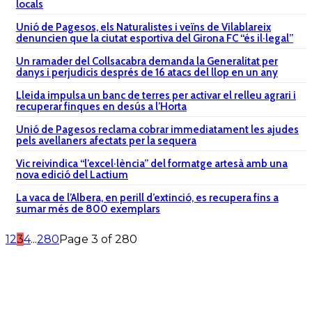
locals
Unió de Pagesos, els Naturalistes i veïns de Vilablareix
denuncien que la ciutat esportiva del Girona FC “és il·legal”
Un ramader del Collsacabra demanda la Generalitat per
danys i perjudicis després de 16 atacs del llop en un any
Lleida impulsa un banc de terres per activar el relleu agrari i
recuperar finques en desús a l’Horta
Unió de Pagesos reclama cobrar immediatament les ajudes
pels avellaners afectats per la sequera
Vic reivindica “l’excel·lència” del formatge artesà amb una
nova edició del Lactium
La vaca de l’Albera, en perill d’extinció, es recupera fins a
sumar més de 800 exemplars
1
2
3
4
...
280
Page 3 of 280