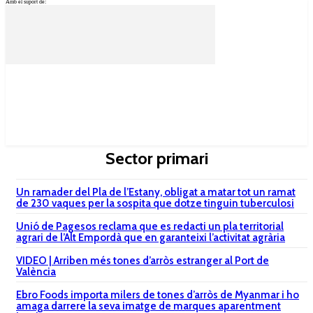
Amb el suport de:
Sector primari
Un ramader del Pla de l’Estany, obligat a matar tot un ramat
de 230 vaques per la sospita que dotze tinguin tuberculosi
Unió de Pagesos reclama que es redacti un pla territorial
agrari de l’Alt Empordà que en garanteixi l’activitat agrària
VIDEO | Arriben més tones d’arròs estranger al Port de
València
Ebro Foods importa milers de tones d’arròs de Myanmar i ho
amaga darrere la seva imatge de marques aparentment