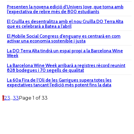
Presenten la novena edició d’Univers Jove, que torna amb
l’expectativa de rebre més de 800 estudiants
El Cruïlla es desentralitza amb el nou Cruïlla DO Terra Alta
que es celebrarà a Batea a l’abril
El Mobile Social Congress d’enguany es centrarà en com
activar una economia sostenible i justa
La DO Terra Alta tindrà un espai propi a la Barcelona Wine
Week
La Barcelona Wine Week arribarà a registres rècord reunint
828 bodegues i 70 segells de qualitat
La 60a Fira de l’Oli de les Garrigues supera totes les
expectatives tancant l’edició més potent fins la data
1
2
3
...
33
Page 1 of 33