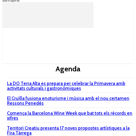
Amb el suport de:
Agenda
La DO Terra Alta es prepara per celebrar la Primavera amb
activitats culturals i gastronòmiques
El Cruïlla fusiona enoturisme i música amb el nou certamen
Ressons Penedès
Comença la Barcelona Wine Week que bat tots els rècords en
xifres
Territori Creatiu presenta 17 noves propostes artístiques a la
Fira Tàrrega