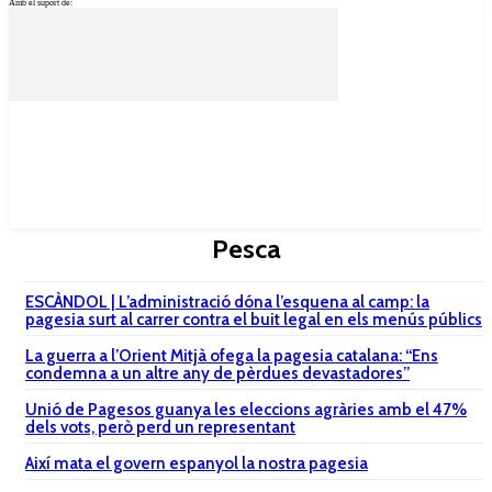
Amb el suport de:
Pesca
ESCÀNDOL | L’administració dóna l’esquena al camp: la
pagesia surt al carrer contra el buit legal en els menús públics
La guerra a l’Orient Mitjà ofega la pagesia catalana: “Ens
condemna a un altre any de pèrdues devastadores”
Unió de Pagesos guanya les eleccions agràries amb el 47%
dels vots, però perd un representant
Així mata el govern espanyol la nostra pagesia