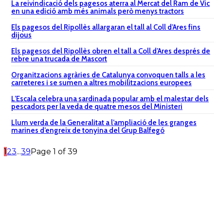
La reivindicació dels pagesos aterra al Mercat del Ram de Vic
en una edició amb més animals però menys tractors
Els pagesos del Ripollès allargaran el tall al Coll d’Ares fins
dijous
Els pagesos del Ripollès obren el tall a Coll d’Ares després de
rebre una trucada de Mascort
Organitzacions agràries de Catalunya convoquen talls a les
carreteres i se sumen a altres mobilitzacions europees
L’Escala celebra una sardinada popular amb el malestar dels
pescadors per la veda de quatre mesos del Ministeri
Llum verda de la Generalitat a l’ampliació de les granges
marines d’engreix de tonyina del Grup Balfegó
1
2
3
...
39
Page 1 of 39