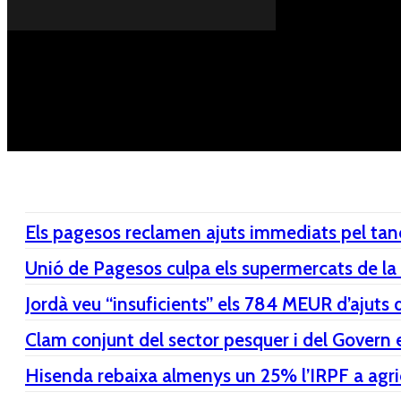
Dissabte, 08 de agost del 2026
A FONS
OPINIONS
Els pagesos reclamen ajuts immediats pel tanc
Unió de Pagesos culpa els supermercats de la “
Jordà veu “insuficients” els 784 MEUR d’ajuts de
Clam conjunt del sector pesquer i del Govern e
Hisenda rebaixa almenys un 25% l’IRPF a agricu