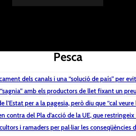
DONES
ALTRES SECCIONS
AGENDA
AGRICULT
Pesca
ament dels canals i una “solució de país” per ev
sagnia” amb els productors de llet fixant un preu
 l’Estat per a la pagesia, però diu que “cal veure l
n contra del Pla d’acció de la UE, que restringei
ltors i ramaders per pal·liar les conseqüències de