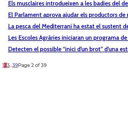
Els musclaires introdueixen a les badies del de
El Parlament aprova ajudar els productors de m
La pesca del Mediterrani ha estat el sustent d
Les Escoles Agràries iniciaran un programa de
Detecten el possible “inici d’un brot” d’una es
1
2
3
...
39
Page 2 of 39