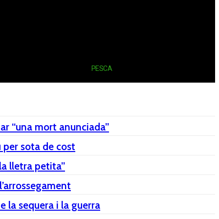
URA
RAMADERIA
PESCA
itar “una mort anunciada”
 per sota de cost
a lletra petita”
x l’arrossegament
 la sequera i la guerra