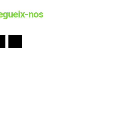
egueix-nos