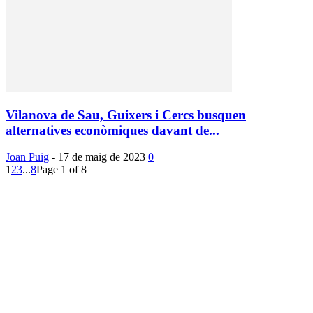
Vilanova de Sau, Guixers i Cercs busquen
alternatives econòmiques davant de...
Joan Puig
-
17 de maig de 2023
0
1
2
3
...
8
Page 1 of 8