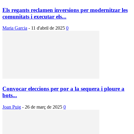
Els regants reclamen inversions per modernitzar les
comunitats i executar els...
Maria Garcia
-
11 d'abril de 2025
0
Convocar eleccions per por a la sequera i ploure a
bots...
Joan Puig
-
26 de març de 2025
0