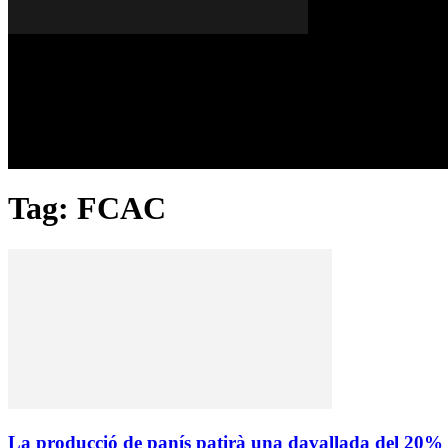
Dijous, 06 de agost del 2026
A FONS
OPINIONS
Tag: FCAC
La producció de panís patirà una davallada del 20% a