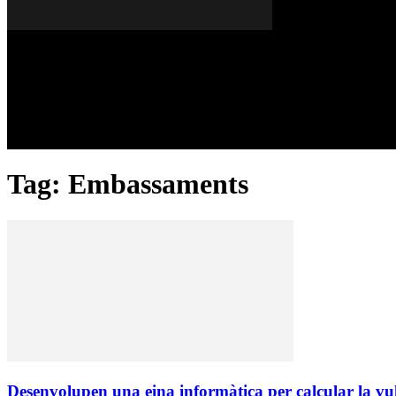
Divendres, 07 de agost del 2026
A FONS
OPINIONS
Tag: Embassaments
Desenvolupen una eina informàtica per calcular la vuln