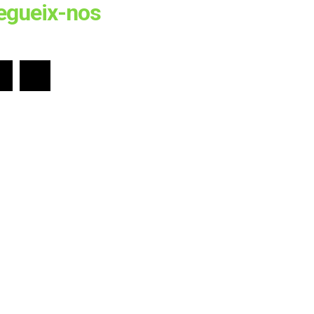
egueix-nos