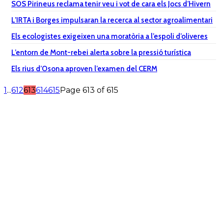
SOS Pirineus reclama tenir veu i vot de cara els Jocs d’Hivern
L’IRTA i Borges impulsaran la recerca al sector agroalimentari
Els ecologistes exigeixen una moratòria a l’espoli d’oliveres
L’entorn de Mont-rebei alerta sobre la pressió turística
Els rius d’Osona aproven l’examen del CERM
1
...
612
613
614
615
Page 613 of 615