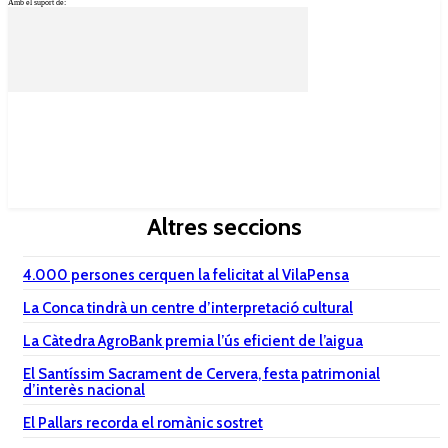
Amb el suport de:
Altres seccions
4.000 persones cerquen la felicitat al VilaPensa
La Conca tindrà un centre d’interpretació cultural
La Càtedra AgroBank premia l’ús eficient de l’aigua
El Santíssim Sacrament de Cervera, festa patrimonial
d’interès nacional
El Pallars recorda el romànic sostret