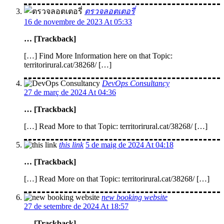
ตรวจลอตเตอรี่
16 de novembre de 2023 At 05:33
… [Trackback]
[…] Find More Information here on that Topic:
territorirural.cat/38268/ […]
DevOps Consultancy
27 de març de 2024 At 04:36
… [Trackback]
[…] Read More to that Topic: territorirural.cat/38268/ […]
this link
5 de maig de 2024 At 04:18
… [Trackback]
[…] Read More on that Topic: territorirural.cat/38268/ […]
new booking website
27 de setembre de 2024 At 18:57
… [Trackback]