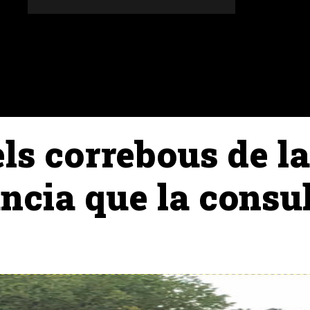
DONES
ALTRES SECCIONS
AGENDA
AGRICULT
ls correbous de la
ncia que la consul