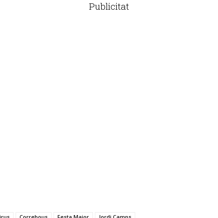
Publicitat
irus
Correbous
Festa Major
Jordi Camps