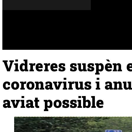
Divendres, 07 de agost del 2026
A FONS
OPINIONS
Vidreres suspèn e
coronavirus i anu
aviat possible