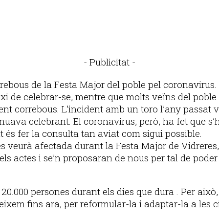
- Publicitat -
ebous de la Festa Major del poble pel coronavirus. E
i de celebrar-se, mentre que molts veïns del poble l
ent correbous. L’incident amb un toro l’any passat 
tinuava celebrant. El coronavirus, però, ha fet que 
és fer la consulta tan aviat com sigui possible.
 es veurà afectada durant la Festa Major de Vidreres,
els actes i se’n proposaran de nous per tal de poder
0.000 persones durant els dies que dura . Per això, e
eixem fins ara, per reformular-la i adaptar-la a les 