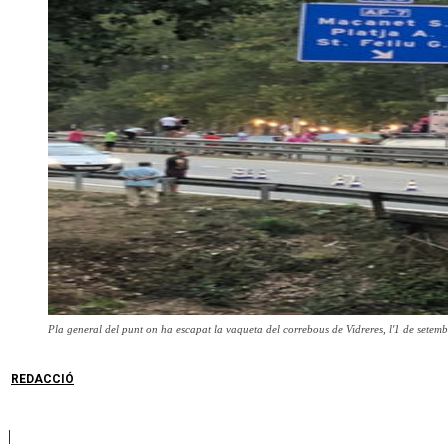
Pla general del punt on ha escapat la vaqueta del correbous de Vidreres, l'1 de setemb
REDACCIÓ
|