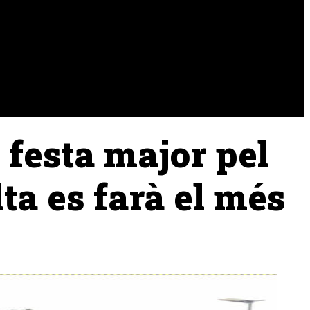
URA
RAMADERIA
PESCA
 festa major pel
ta es farà el més