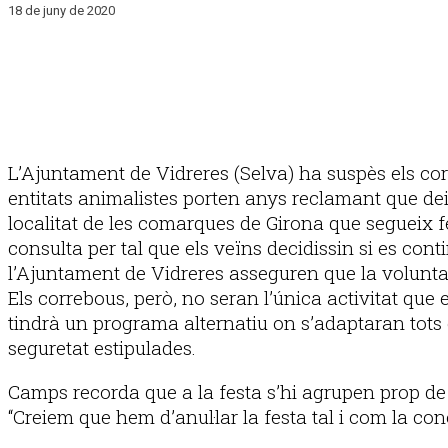
18 de juny de 2020
L’Ajuntament de Vidreres (Selva) ha suspès els corr
entitats animalistes porten anys reclamant que deix
localitat de les comarques de Girona que segueix f
consulta per tal que els veïns decidissin si es con
l’Ajuntament de Vidreres asseguren que la voluntat 
Els correbous, però, no seran l’única activitat que
tindrà un programa alternatiu on s’adaptaran tots 
seguretat estipulades.
Camps recorda que a la festa s’hi agrupen prop de 2
“Creiem que hem d’anul·lar la festa tal i com la con