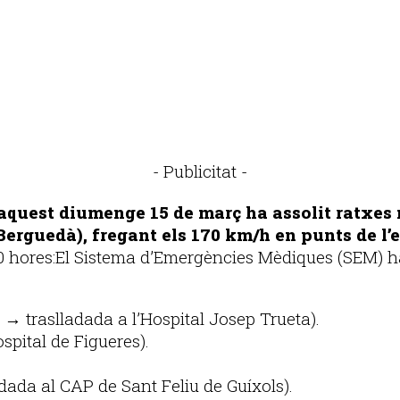
- Publicitat -
 aquest diumenge 15 de març ha assolit ratxes
 (Berguedà), fregant els 170 km/h en punts de l
.00 hores:El Sistema d’Emergències Mèdiques (SEM) h
p → traslladada a l’Hospital Josep Trueta).
pital de Figueres).
dada al CAP de Sant Feliu de Guíxols).