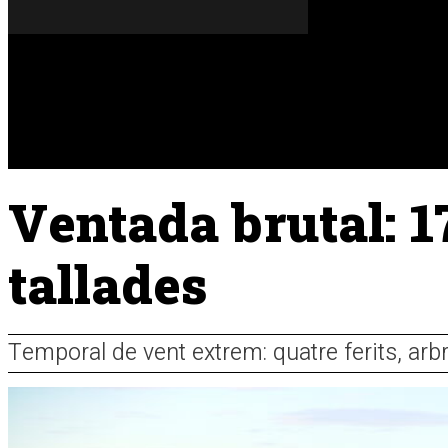
Dijous, 06 de agost del 2026
A FONS
OPINIONS
Ventada brutal: 17
tallades
Temporal de vent extrem: quatre ferits, arbr