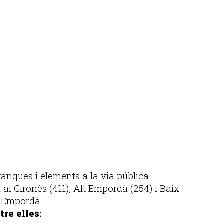
ranques i elements a la via pública.
 al Gironès (411), Alt Empordà (254) i Baix
l’Empordà.
re elles: