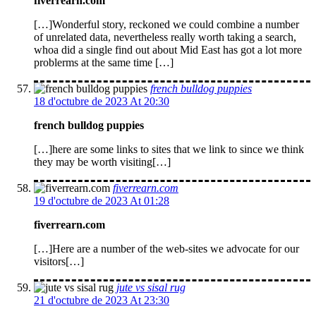
fiverrearn.com
[…]Wonderful story, reckoned we could combine a number
of unrelated data, nevertheless really worth taking a search,
whoa did a single find out about Mid East has got a lot more
problerms at the same time […]
french bulldog puppies
18 d'octubre de 2023 At 20:30
french bulldog puppies
[…]here are some links to sites that we link to since we think
they may be worth visiting[…]
fiverrearn.com
19 d'octubre de 2023 At 01:28
fiverrearn.com
[…]Here are a number of the web-sites we advocate for our
visitors[…]
jute vs sisal rug
21 d'octubre de 2023 At 23:30