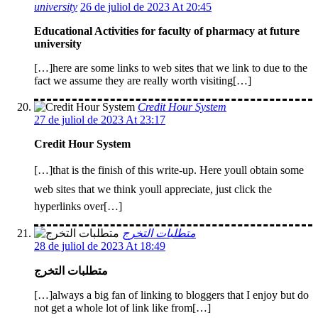
university
26 de juliol de 2023 At 20:45
Educational Activities for faculty of pharmacy at future
university
[…]here are some links to web sites that we link to due to the
fact we assume they are really worth visiting[…]
Credit Hour System
27 de juliol de 2023 At 23:17
Credit Hour System
[…]that is the finish of this write-up. Here youll obtain some
web sites that we think youll appreciate, just click the
hyperlinks over[…]
متطلبات التخرج
28 de juliol de 2023 At 18:49
متطلبات التخرج
[…]always a big fan of linking to bloggers that I enjoy but do
not get a whole lot of link like from[…]