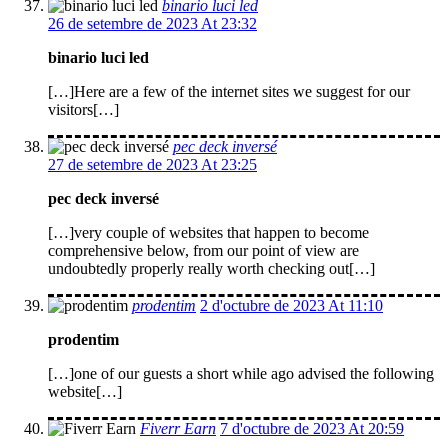
binario luci led
26 de setembre de 2023 At 23:32
binario luci led
[…]Here are a few of the internet sites we suggest for our
visitors[…]
pec deck inversé
27 de setembre de 2023 At 23:25
pec deck inversé
[…]very couple of websites that happen to become
comprehensive below, from our point of view are
undoubtedly properly really worth checking out[…]
prodentim
2 d'octubre de 2023 At 11:10
prodentim
[…]one of our guests a short while ago advised the following
website[…]
Fiverr Earn
7 d'octubre de 2023 At 20:59