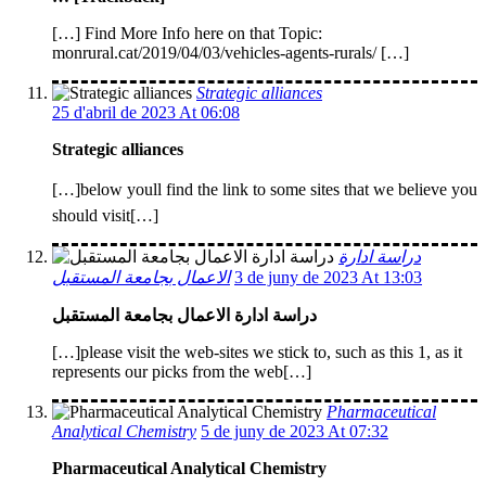
[…] Find More Info here on that Topic:
monrural.cat/2019/04/03/vehicles-agents-rurals/ […]
Strategic alliances
25 d'abril de 2023 At 06:08
Strategic alliances
[…]below youll find the link to some sites that we believe you
should visit[…]
دراسة ادارة
الاعمال بجامعة المستقبل
3 de juny de 2023 At 13:03
دراسة ادارة الاعمال بجامعة المستقبل
[…]please visit the web-sites we stick to, such as this 1, as it
represents our picks from the web[…]
Pharmaceutical
Analytical Chemistry
5 de juny de 2023 At 07:32
Pharmaceutical Analytical Chemistry