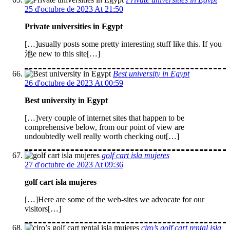
25 d'octubre de 2023 At 21:50
Private universities in Egypt
[…]usually posts some pretty interesting stuff like this. If you
池e new to this site[…]
Best university in Egypt
26 d'octubre de 2023 At 00:59
Best university in Egypt
[…]very couple of internet sites that happen to be
comprehensive below, from our point of view are
undoubtedly well really worth checking out[…]
golf cart isla mujeres
27 d'octubre de 2023 At 09:36
golf cart isla mujeres
[…]Here are some of the web-sites we advocate for our
visitors[…]
ciro’s golf cart rental isla