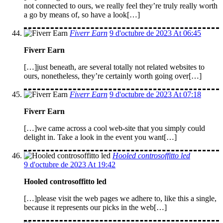
not connected to ours, we really feel they’re truly really worth
a go by means of, so have a look[…]
Fiverr Earn
9 d'octubre de 2023 At 06:45
Fiverr Earn
[…]just beneath, are several totally not related websites to
ours, nonetheless, they’re certainly worth going over[…]
Fiverr Earn
9 d'octubre de 2023 At 07:18
Fiverr Earn
[…]we came across a cool web-site that you simply could
delight in. Take a look in the event you want[…]
Hooled controsoffitto led
9 d'octubre de 2023 At 19:42
Hooled controsoffitto led
[…]please visit the web pages we adhere to, like this a single,
because it represents our picks in the web[…]