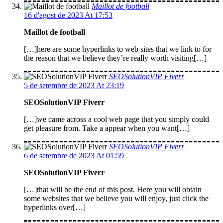
Maillot de football
16 d'agost de 2023 At 17:53
Maillot de football
[…]here are some hyperlinks to web sites that we link to for
the reason that we believe they’re really worth visiting[…]
SEOSolutionVIP Fiverr
5 de setembre de 2023 At 23:19
SEOSolutionVIP Fiverr
[…]we came across a cool web page that you simply could
get pleasure from. Take a appear when you want[…]
SEOSolutionVIP Fiverr
6 de setembre de 2023 At 01:59
SEOSolutionVIP Fiverr
[…]that will be the end of this post. Here you will obtain
some websites that we believe you will enjoy, just click the
hyperlinks over[…]