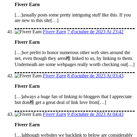
Fiverr Earn
[…]usually posts some pretty intriguing stuff like this. If you
are new to this site[…]
Fiverr Earn
7 d'octubre de 2023 At 23:42
Fiverr Earn
[…]we prefer to honor numerous other web sites around the
net, even though they aren稚 linked to us, by linking to them.
Underneath are some webpages really worth checking out[…]
Fiverr Earn
8 d'octubre de 2023 At 03:43
Fiverr Earn
[…]always a huge fan of linking to bloggers that I appreciate
but don稚 get a great deal of link love from[…]
Fiverr Earn
9 d'octubre de 2023 At 04:43
Fiverr Earn
[…]although websites we backlink to below are considerably