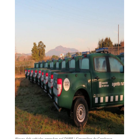
Alguns dels vehicles arrendats pel DARP | Generalitat de Catalunya