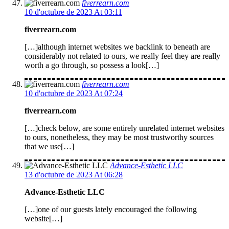
fiverrearn.com
10 d'octubre de 2023 At 03:11
fiverrearn.com
[…]although internet websites we backlink to beneath are
considerably not related to ours, we really feel they are really
worth a go through, so possess a look[…]
fiverrearn.com
10 d'octubre de 2023 At 07:24
fiverrearn.com
[…]check below, are some entirely unrelated internet websites
to ours, nonetheless, they may be most trustworthy sources
that we use[…]
Advance-Esthetic LLC
13 d'octubre de 2023 At 06:28
Advance-Esthetic LLC
[…]one of our guests lately encouraged the following
website[…]