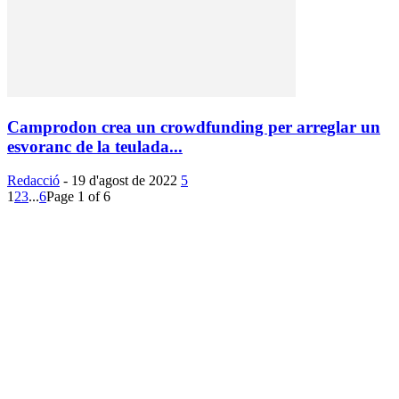
Camprodon crea un crowdfunding per arreglar un
esvoranc de la teulada...
Redacció
-
19 d'agost de 2022
5
1
2
3
...
6
Page 1 of 6