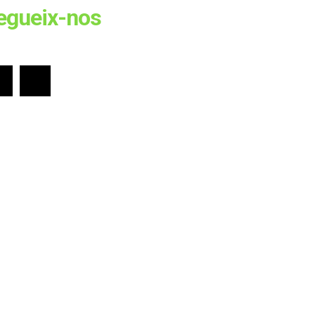
egueix-nos