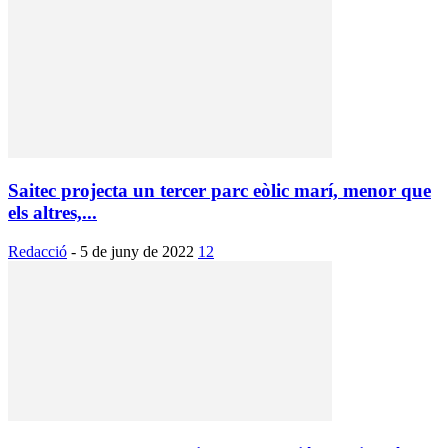
Saitec projecta un tercer parc eòlic marí, menor que
els altres,...
Redacció
-
5 de juny de 2022
12