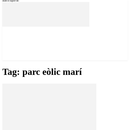
Amb el suport de:
Tag: parc eòlic marí