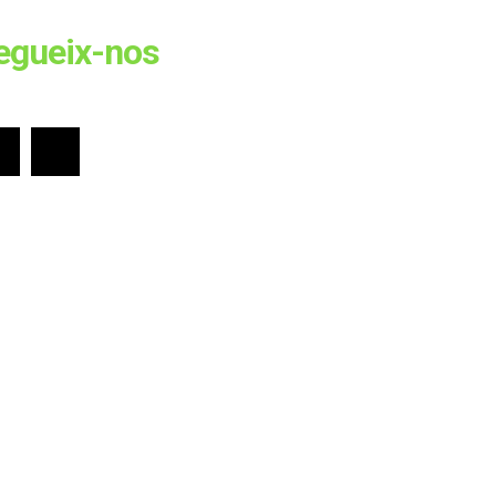
egueix-nos