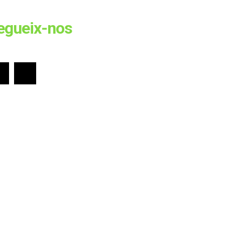
egueix-nos