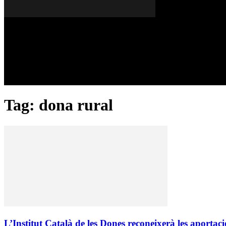
Diumenge, 09 de agost del 2026
A FONS
OPINIONS
Tag: dona rural
L’Institut Català de les Dones reconeixerà les aportaci