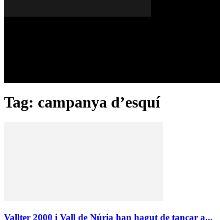
Divendres, 07 de agost del 2026
A FONS
OPINIONS
Tag: campanya d’esquí
Vallter 2000 i Vall de Núria han hagut de tancar a...