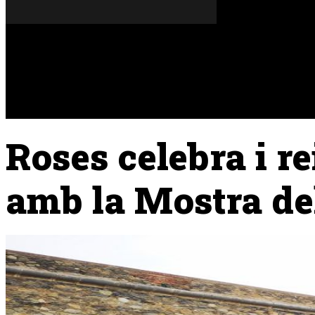
Divendres, 07 de agost del 2026
A FONS
OPINIONS
Roses celebra i r
amb la Mostra de