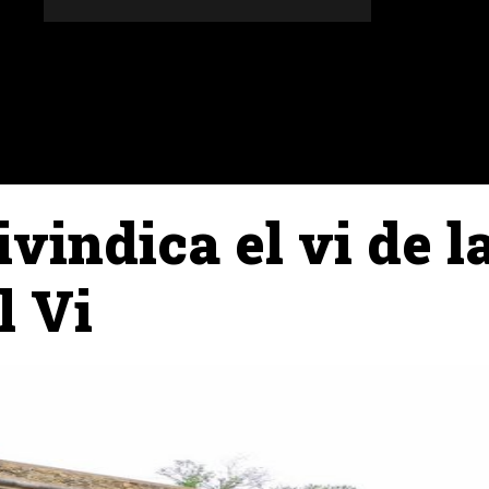
DONES
ALTRES SECCIONS
AGENDA
AGRICULT
eivindica el vi de
l Vi