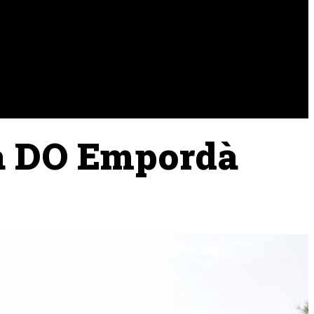
URA
RAMADERIA
PESCA
 la DO Empordà