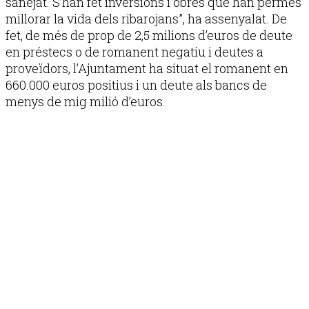
sanejat. S’han fet inversions i obres que han permès
millorar la vida dels ribarojans”, ha assenyalat. De
fet, de més de prop de 2,5 milions d’euros de deute
en préstecs o de romanent negatiu i deutes a
proveïdors, l’Ajuntament ha situat el romanent en
660.000 euros positius i un deute als bancs de
menys de mig milió d’euros.
Publicitat