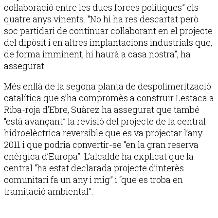
col·laboració entre les dues forces polítiques” els
quatre anys vinents. “No hi ha res descartat però
soc partidari de continuar col·laborant en el projecte
del dipòsit i en altres implantacions industrials que,
de forma imminent, hi haurà a casa nostra”, ha
assegurat.
Més enllà de la segona planta de despolimerització
catalítica que s’ha compromès a construir Lestaca a
Riba-roja d’Ebre, Suàrez ha assegurat que també
“està avançant” la revisió del projecte de la central
hidroelèctrica reversible que es va projectar l’any
2011 i que podria convertir-se “en la gran reserva
enèrgica d’Europa”. L’alcalde ha explicat que la
central “ha estat declarada projecte d’interès
comunitari fa un any i mig” i “que es troba en
tramitació ambiental”.