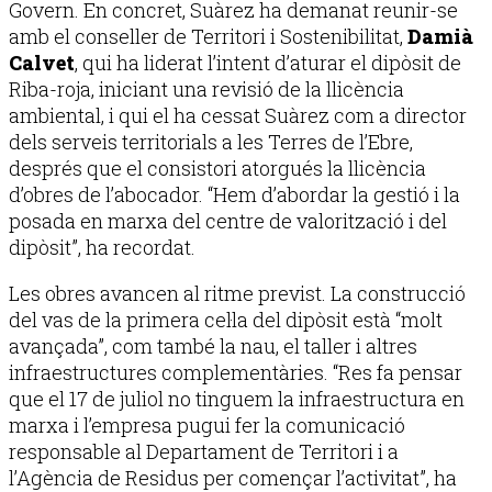
Govern. En concret, Suàrez ha demanat reunir-se
amb el conseller de Territori i Sostenibilitat,
Damià
Calvet
, qui ha liderat l’intent d’aturar el dipòsit de
Riba-roja, iniciant una revisió de la llicència
ambiental, i qui el ha cessat Suàrez com a director
dels serveis territorials a les Terres de l’Ebre,
després que el consistori atorgués la llicència
d’obres de l’abocador. “Hem d’abordar la gestió i la
posada en marxa del centre de valorització i del
dipòsit”, ha recordat.
Les obres avancen al ritme previst. La construcció
del vas de la primera cel·la del dipòsit està “molt
avançada”, com també la nau, el taller i altres
infraestructures complementàries. “Res fa pensar
que el 17 de juliol no tinguem la infraestructura en
marxa i l’empresa pugui fer la comunicació
responsable al Departament de Territori i a
l’Agència de Residus per començar l’activitat”, ha