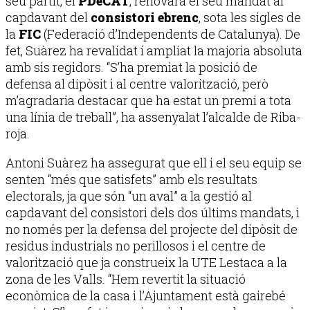
seu partit, el
PDeCAT
, renovarà el seu mandat al
capdavant del
consistori ebrenc
, sota les sigles de
la
FIC
(Federació d’Independents de Catalunya). De
fet, Suàrez ha revalidat i ampliat la majoria absoluta
amb sis regidors. “S’ha premiat la posició de
defensa al dipòsit i al centre valorització, però
m’agradaria destacar que ha estat un premi a tota
una línia de treball”, ha assenyalat l’alcalde de Riba-
roja.
Antoni Suàrez ha assegurat que ell i el seu equip se
senten “més que satisfets” amb els resultats
electorals, ja que són “un aval” a la gestió al
capdavant del consistori dels dos últims mandats, i
no només per la defensa del projecte del dipòsit de
residus industrials no perillosos i el centre de
valorització que ja construeix la UTE Lestaca a la
zona de les Valls. “Hem revertit la situació
econòmica de la casa i l’Ajuntament està gairebé