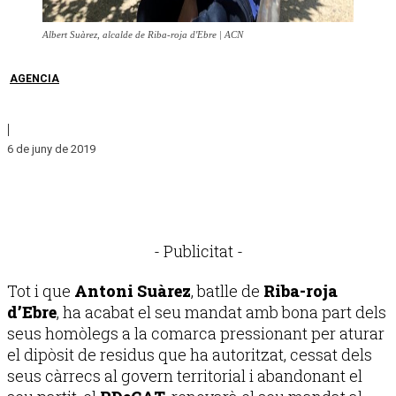
Albert Suàrez, alcalde de Riba-roja d'Ebre | ACN
AGENCIA
|
6 de juny de 2019
- Publicitat -
Tot i que
Antoni Suàrez
, batlle de
Riba-roja
d’Ebre
, ha acabat el seu mandat amb bona part dels
seus homòlegs a la comarca pressionant per aturar
el dipòsit de residus que ha autoritzat, cessat dels
seus càrrecs al govern territorial i abandonant el