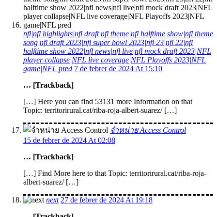
nfl|nfl highlights|nfl draft|nfl theme|nfl halftime show|nfl theme
song|nfl draft 2023|nfl super bowl 2023|nfl 23|nfl 22|nfl
halftime show 2022|nfl news|nfl live|nfl mock draft 2023|NFL
player collapse|NFL live coverage|NFL Playoffs 2023|NFL
game|NFL pred
7 de febrer de 2024 At 15:10
… [Trackback]
[…] Here you can find 53131 more Information on that
Topic: territorirural.cat/riba-roja-albert-suarez/ […]
จำหน่าย Access Control
15 de febrer de 2024 At 02:08
… [Trackback]
[…] Find More here to that Topic: territorirural.cat/riba-roja-
albert-suarez/ […]
next
27 de febrer de 2024 At 19:18
… [Trackback]