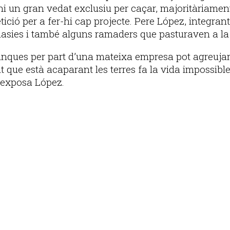
r-hi un gran vedat exclusiu per caçar, majoritàriamen
ició per a fer-hi cap projecte. Pere López, integran
 masies i també alguns ramaders que pasturaven a la
inques per part d’una mateixa empresa pot agreujar
que està acaparant les terres fa la vida impossible a
 exposa López.