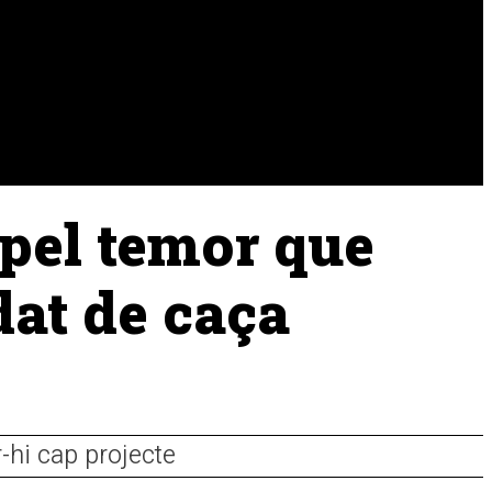
URA
RAMADERIA
PESCA
 pel temor que
dat de caça
-hi cap projecte