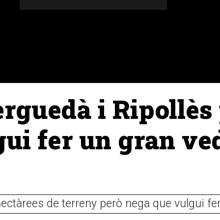
DONES
ALTRES SECCIONS
AGENDA
AGRICULT
rguedà i Ripollès
ui fer un gran ve
ctàrees de terreny però nega que vulgui fer