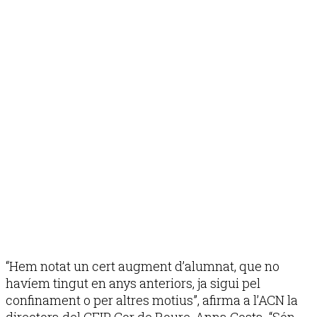
“Hem notat un cert augment d’alumnat, que no
havíem tingut en anys anteriors, ja sigui pel
confinament o per altres motius”, afirma a l’ACN la
directora del CEIP Cor de Roure, Anna Costa. “Són