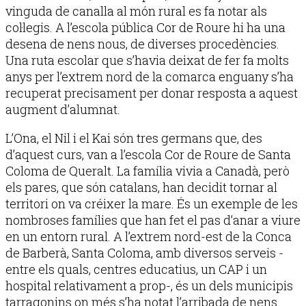
vinguda de canalla al món rural es fa notar als
col·legis. A l’escola pública Cor de Roure hi ha una
desena de nens nous, de diverses procedències.
Una ruta escolar que s’havia deixat de fer fa molts
anys per l’extrem nord de la comarca enguany s’ha
recuperat precisament per donar resposta a aquest
augment d’alumnat.
L’Ona, el Nil i el Kai són tres germans que, des
d’aquest curs, van a l’escola Cor de Roure de Santa
Coloma de Queralt. La família vivia a Canadà, però
els pares, que són catalans, han decidit tornar al
territori on va créixer la mare. És un exemple de les
nombroses famílies que han fet el pas d’anar a viure
en un entorn rural. A l’extrem nord-est de la Conca
de Barberà, Santa Coloma, amb diversos serveis -
entre els quals, centres educatius, un CAP i un
hospital relativament a prop-, és un dels municipis
tarragonins on més s’ha notat l’arribada de nens.