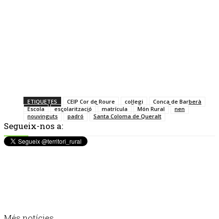
ETIQUETES
CEIP Cor de Roure
col·legi
Conca de Barberà
Escola
escolarització
matrícula
Món Rural
nen
nouvinguts
padró
Santa Coloma de Queralt
Segueix-nos a:
Més notícies