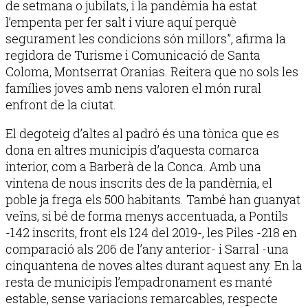
de setmana o jubilats, i la pandèmia ha estat
l’empenta per fer salt i viure aquí perquè
segurament les condicions són millors”, afirma la
regidora de Turisme i Comunicació de Santa
Coloma, Montserrat Oranias. Reitera que no sols les
famílies joves amb nens valoren el món rural
enfront de la ciutat.
El degoteig d’altes al padró és una tònica que es
dona en altres municipis d’aquesta comarca
interior, com a Barberà de la Conca. Amb una
vintena de nous inscrits des de la pandèmia, el
poble ja frega els 500 habitants. També han guanyat
veïns, si bé de forma menys accentuada, a Pontils
-142 inscrits, front els 124 del 2019-, les Piles -218 en
comparació als 206 de l’any anterior- i Sarral -una
cinquantena de noves altes durant aquest any. En la
resta de municipis l’empadronament es manté
estable, sense variacions remarcables, respecte