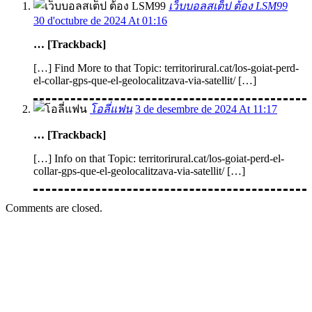
เว็บบอลสเต็ป ต้อง LSM99
30 d'octubre de 2024 At 01:16
… [Trackback]
[…] Find More to that Topic: territorirural.cat/los-goiat-perd-
el-collar-gps-que-el-geolocalitzava-via-satellit/ […]
โอลี่แฟน
3 de desembre de 2024 At 11:17
… [Trackback]
[…] Info on that Topic: territorirural.cat/los-goiat-perd-el-
collar-gps-que-el-geolocalitzava-via-satellit/ […]
Comments are closed.