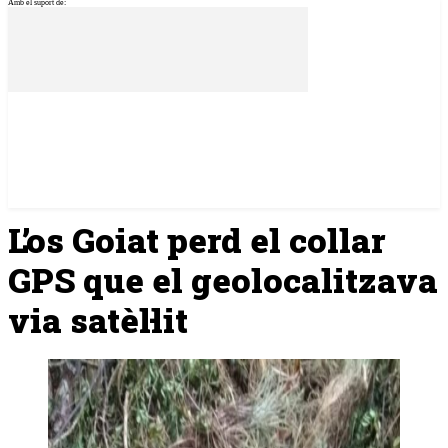
Amb el suport de:
L’os Goiat perd el collar
GPS que el geolocalitzava
via satèl·lit