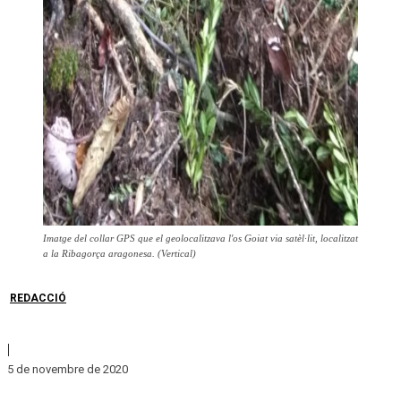
Imatge del collar GPS que el geolocalitzava l'os Goiat via satèl·lit, localitzat
a la Ribagorça aragonesa. (Vertical)
REDACCIÓ
|
5 de novembre de 2020