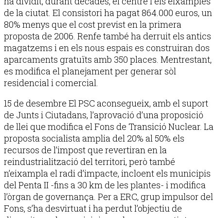
ha dividit, durant dècades, el centre i els eixamples
de la ciutat. El consistori ha pagat 864.000 euros, un
80% menys que el cost previst en la primera
proposta de 2006. Renfe també ha derruit els antics
magatzems i en els nous espais es construiran dos
aparcaments gratuïts amb 350 places. Mentrestant,
es modifica el planejament per generar sòl
residencial i comercial.
15 de desembre El PSC aconsegueix, amb el suport
de Junts i Ciutadans, l’aprovació d’una proposició
de llei que modifica el Fons de Transició Nuclear. La
proposta socialista amplia del 20% al 50% els
recursos de l’impost que revertiran en la
reindustrialització del territori, però també
n’eixampla el radi d’impacte, incloent els municipis
del Penta II -fins a 30 km de les plantes- i modifica
l’òrgan de governança. Per a ERC, grup impulsor del
Fons, s’ha desvirtuat i ha perdut l’objectiu de