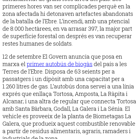
primeres hores van ser complicades perquè en la
zona afectada hi detonaven artefactes abandonats
de la batalla de l’Ebre. L’incendi, amb una ptencial
de 8.000 hectàrees, en va arrasar 397, la major part
de superfície forestal on després es van recuperar
restes humanes de soldats.
12 de setembre El Govern anuncia que posa en
marxa el
primer autobús de biogàs
del país a les
Terres de l’Ebre. Disposa de 63 seients per a
passatgers i un dipòsit amb una capacitat per a
1.260 litres de gas. L’autobús dona servei a una línia
exprés que enllaça Tortosa, Amposta, La Ràpita i
Alcanar; i una altra de regular que connecta Tortosa
amb Santa Bàrbara, Godall, La Galera i La Sénia. El
vehicle es proveeix de la planta de Biometagas La
Galera, que produeix aquest combustible renovable
a partir de residus alimentaris, agraris, ramaders i
industrials de la zona.