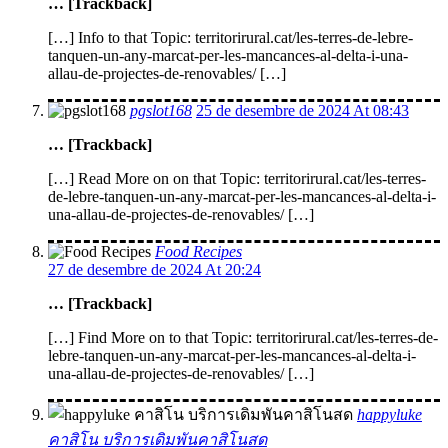
… [Trackback]
[…] Info to that Topic: territorirural.cat/les-terres-de-lebre-
tanquen-un-any-marcat-per-les-mancances-al-delta-i-una-
allau-de-projectes-de-renovables/ […]
pgslot168
25 de desembre de 2024 At 08:43
… [Trackback]
[…] Read More on on that Topic: territorirural.cat/les-terres-
de-lebre-tanquen-un-any-marcat-per-les-mancances-al-delta-i-
una-allau-de-projectes-de-renovables/ […]
Food Recipes
27 de desembre de 2024 At 20:24
… [Trackback]
[…] Find More on to that Topic: territorirural.cat/les-terres-de-
lebre-tanquen-un-any-marcat-per-les-mancances-al-delta-i-
una-allau-de-projectes-de-renovables/ […]
happyluke
คาสิโน บริการเดิมพันคาสิโนสด