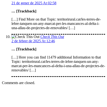
21 de gener de 2025 At 02:58
… [Trackback]
[…] Find More on that Topic: territorirural.cat/les-terres-de-
lebre-tanquen-un-any-marcat-per-les-mancances-al-delta-i-
una-allau-de-projectes-de-renovables/ […]
Check This Out
2 de febrer de 2025 At 12:46
… [Trackback]
[…] Here you can find 11479 additional Information to that
Topic: territorirural.cat/les-terres-de-lebre-tanquen-un-any-
marcat-per-les-mancances-al-delta-i-una-allau-de-projectes-de-
renovables/ […]
Comments are closed.