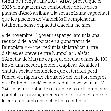
tornar de França l’any 2027. ANAV preveu que el
2026 el magatzem de combustible de les dues
plantes d’Ascó arribarà a la seva màxima capacitat i
que les piscines de Vandellòs II s’emplenaran
totalment, sense capacitat d’acollir-ne més.
9 de novembre El govern espanyol anuncia una
reducció de la velocitat en alguns trams de
l’autopista AP-7 per reduir la sinistralitat. Entre
d’altres, es preveu entre l’Ampolla i Calafat
(l’Ametlla de Mar) no es pugui circular a més de 100
km/h, una mesura pendent d’aplicar. Alcaldes i
entitats socials denuncien que el territori perd
l’única via ràpida de circulació del territori després
que l’administració estatal reduís la velocitat a l’N-
340, construís rotondes als accessos dels municipis
i prohibís els avançaments en tot el tram ebrenc de
la carretera amb una doble línia contínua.
12 de novembre La companyia Ecros anuncia que