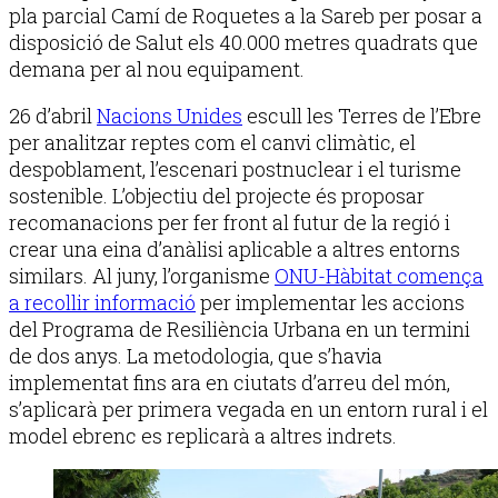
pla parcial Camí de Roquetes a la Sareb per posar a
disposició de Salut els 40.000 metres quadrats que
demana per al nou equipament.
26 d’abril
Nacions Unides
escull les Terres de l’Ebre
per analitzar reptes com el canvi climàtic, el
despoblament, l’escenari postnuclear i el turisme
sostenible. L’objectiu del projecte és proposar
recomanacions per fer front al futur de la regió i
crear una eina d’anàlisi aplicable a altres entorns
similars. Al juny, l’organisme
ONU-Hàbitat comença
a recollir informació
per implementar les accions
del Programa de Resiliència Urbana en un termini
de dos anys. La metodologia, que s’havia
implementat fins ara en ciutats d’arreu del món,
s’aplicarà per primera vegada en un entorn rural i el
model ebrenc es replicarà a altres indrets.