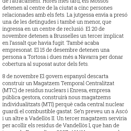
de l’atracament. Hores més tard, els Mossos
detenen al centre de la ciutat a cinc persones
relacionades amb els fets. La jutgessa envia a presó
una de les detingudes i també un menor, que
ingressa en un centre de reclusió. El 20 de
novembre detenen a Brussel·les un tercer implicat
en l’assalt que havia fugit. També acaba
empresonat. El 15 de desembre detenen una
persona a Tortosa i dues més a Navarra per donar
cobertura al suposat autor dels fets.
8 de novembre El govern espanyol descarta
construir un Magatzem Temporal Centralitzat
(MTC) de residus nuclears i Enresa, empresa
pública gestora, construirà nous magatzems
individualitzats (MTI) perquè cada central nuclear
guardi el combustible gastat. Se’n preveu un a Ascó
i un altre a Vadellòs II. Un tercer magatzem serviria
per acollir els residus de Vandellòs I, que han de