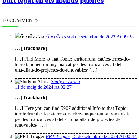
buit legal en els menús públics
10 COMMENTS
บ้านมือสอง
4 de setembre de 2023 At 09:38
… [Trackback]
[…] Find More to that Topic: territorirural.cat/les-terres-de-
lebre-tanquen-un-any-marcat-per-les-mancances-al-delta-i-
una-allau-de-projectes-de-renovables/ […]
Study in Africa
11 de maig de 2024 At 02:27
… [Trackback]
[…] Here you can find 5907 additional Info to that Topic:
territorirural.cat/les-terres-de-lebre-tanquen-un-any-marcat-
per-les-mancances-al-delta-i-una-allau-de-projectes-de-
renovables/ […]
FRT Trigger
15 de setembre de 2024 At 00:44