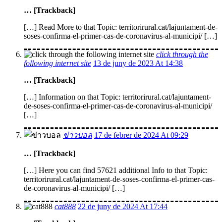
… [Trackback]
[…] Read More to that Topic: territorirural.cat/lajuntament-de-
soses-confirma-el-primer-cas-de-coronavirus-al-municipi/ […]
click through the
following internet site
13 de juny de 2023 At 14:38
… [Trackback]
[…] Information on that Topic: territorirural.cat/lajuntament-
de-soses-confirma-el-primer-cas-de-coronavirus-al-municipi/
[…]
ข่าวบอล
17 de febrer de 2024 At 09:29
… [Trackback]
[…] Here you can find 57621 additional Info to that Topic:
territorirural.cat/lajuntament-de-soses-confirma-el-primer-cas-
de-coronavirus-al-municipi/ […]
cat888
22 de juny de 2024 At 17:44