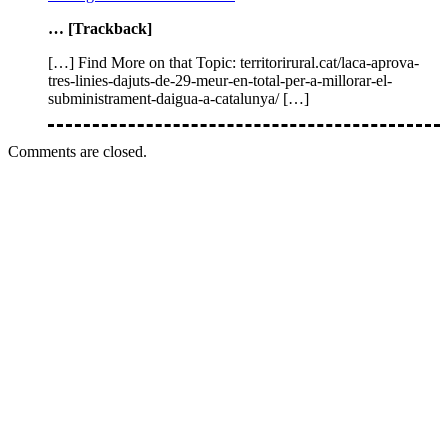
… [Trackback]
[…] Find More on that Topic: territorirural.cat/laca-aprova-
tres-linies-dajuts-de-29-meur-en-total-per-a-millorar-el-
subministrament-daigua-a-catalunya/ […]
Comments are closed.