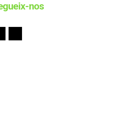
egueix-nos