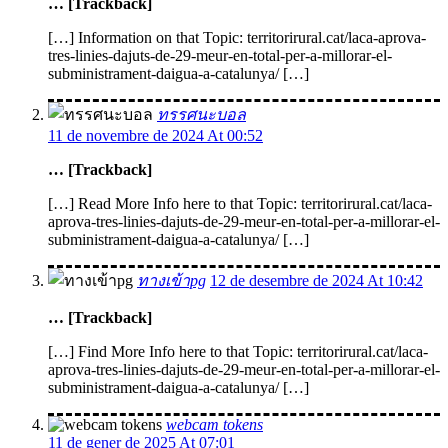
… [Trackback]
[…] Information on that Topic: territorirural.cat/laca-aprova-
tres-linies-dajuts-de-29-meur-en-total-per-a-millorar-el-
subministrament-daigua-a-catalunya/ […]
ทรรศนะบอล
11 de novembre de 2024 At 00:52
… [Trackback]
[…] Read More Info here to that Topic: territorirural.cat/laca-
aprova-tres-linies-dajuts-de-29-meur-en-total-per-a-millorar-el-
subministrament-daigua-a-catalunya/ […]
ทางเข้าpg
12 de desembre de 2024 At 10:42
… [Trackback]
[…] Find More Info here to that Topic: territorirural.cat/laca-
aprova-tres-linies-dajuts-de-29-meur-en-total-per-a-millorar-el-
subministrament-daigua-a-catalunya/ […]
webcam tokens
11 de gener de 2025 At 07:01