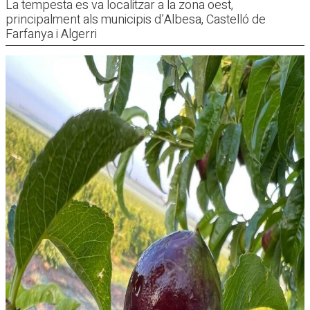
La tempesta es va localitzar a la zona oest,
principalment als municipis d’Albesa, Castelló de
Farfanya i Algerri