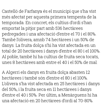
Castelló de Farfanya és el municipi que s’ha vist
més afectat per aquesta primera tempesta de la
temporada. En concret, els cultius d’ordi s’han
emportat la pitjor part amb 536 hectàrees
pedregades i una afectació d’entre el 70 i el 80%.
També l’olivera, amnb 74 hectàrees i un 50% de
danys. La fruita dolça s’hi ha vist afectada en un
total de 20 hectàrees i danys d’entre el 80 i el 100%.
Al poble, també hi ha cultius de fruita seca tocats,
unes 8 hectàrees amb entre el 40 i el 50% de mal.
A Algerri els danys en fruita dolça abasten 12
hectàrees i també són d’entre el 80 i el 100%.
L’olivera s’ha vist afectada en 25 hectàrees i danys
del 50%, i la fruita seca en 11 hectàrees i danys
d’entre el 40 i 50%. Per últim, a Menàrguens hi ha
una afectació en 20 hectàrees d’ordi al 70-80%.