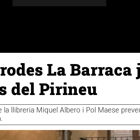
DONES
ALTRES SECCIONS
AGENDA
AGRICULT
e rodes La Barraca
s del Pirineu
la llibreria Miquel Albero i Pol Maese preve
.