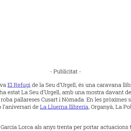
- Publicitat -
tiva
El Refugi
de la Seu d’Urgell, és una caravana ll
a estat La Seu d’Urgell, amb una mostra davant del lo
 roba pallareses Cusart i Nòmada. En les pròximes se
 l’aniversari de
La Lluerna llibreria
, Organyà, La Po
García Lorca als anys trenta per portar actuacions te