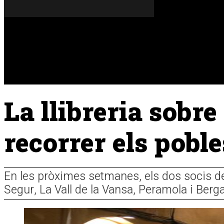
Dijous, 06 de agost del 2026
A FONS
OPINIONS
La llibreria sobr
recorrer els poble
En les pròximes setmanes, els dos socis de 
Segur, La Vall de la Vansa, Peramola i Berga