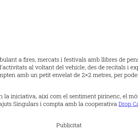
ulant a fires, mercats i festivals amb llibres de pen
’activitats al voltant del vehicle, des de recitals i e
ten amb un petit envelat de 2×2 metres, per poder-hi c
 la iniciativa, així com el sentiment pirinenc, el mó
ls ajuts Singulars i compta amb la cooperativa
Drop C
Publicitat