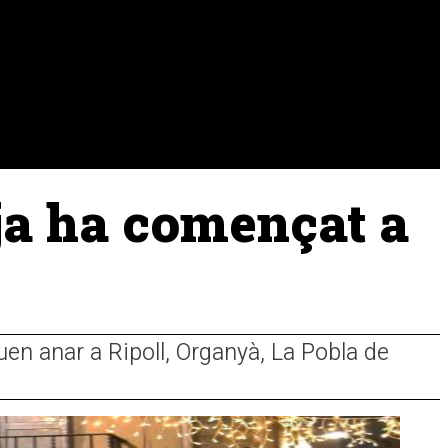
URA
RAMADERIA
PESCA
 ja ha començat a
uen anar a Ripoll, Organyà, La Pobla de