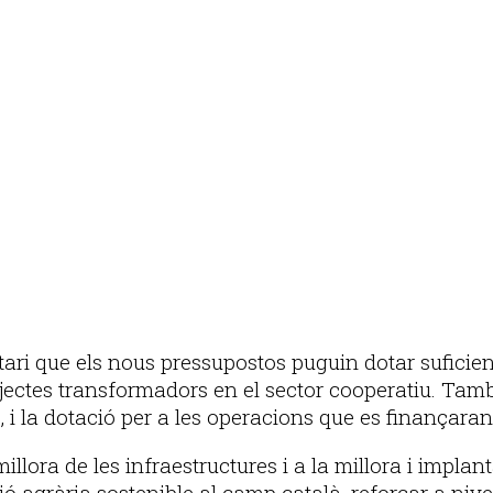
Publicitat
tari que els nous pressupostos puguin dotar suficie
ojectes transformadors en el sector cooperatiu. Tamb
 i la dotació per a les operacions que es finançara
illora de les infraestructures i a la millora i impla
ó agrària sostenible al camp català, reforçar a niv