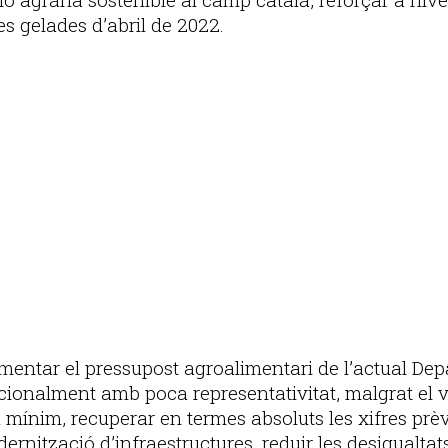
es gelades d’abril de 2022.
ementar el pressupost agroalimentari de l’actual D
cionalment amb poca representativitat, malgrat el va
 mínim, recuperar en termes absoluts les xifres prèvi
ernització d’infraestructures, reduir les desigualtat