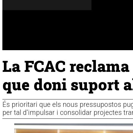
Dissabte, 08 de agost del 2026
A FONS
OPINIONS
La FCAC reclama 
que doni suport a
És prioritari que els nous pressupostos pu
per tal d'impulsar i consolidar projectes t