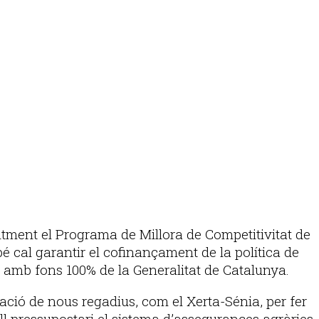
ntment el Programa de Millora de Competitivitat de
é cal garantir el cofinançament de la política de
n amb fons 100% de la Generalitat de Catalunya.
ntació de nous regadius, com el Xerta-Sénia, per fer
ell pressupostari el sistema d’assegurances agràries