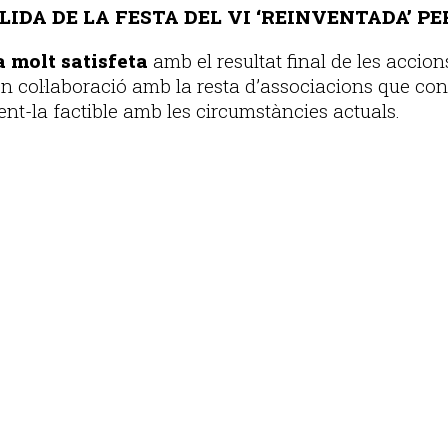
IDA DE LA FESTA DEL VI ‘REINVENTADA’ PE
 molt satisfeta
amb el resultat final de les acci
 en col·laboració amb la resta d’associacions que co
fent-la factible amb les circumstàncies actuals.
Publicitat