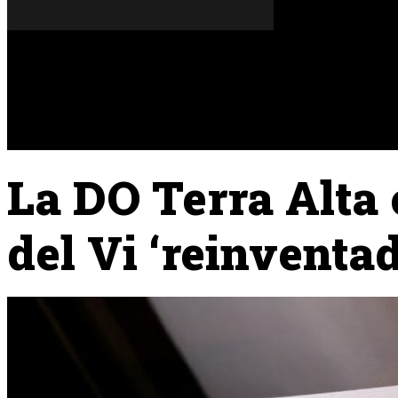
Dissabte, 08 de agost del 2026
A FONS
OPINIONS
La DO Terra Alta 
del Vi ‘reinventad