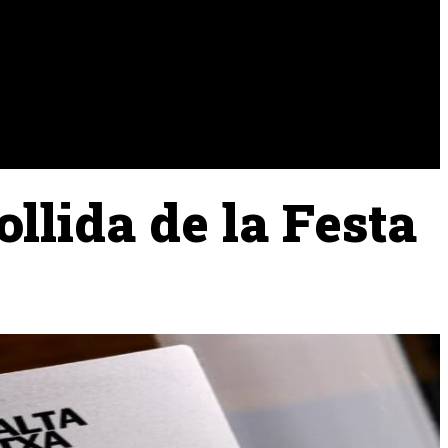
URA
RAMADERIA
PESCA
llida de la Festa