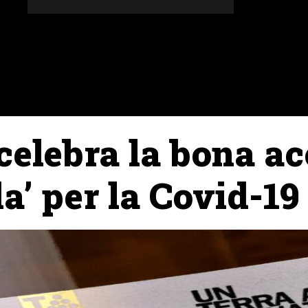
DONES
ALTRES SECCIONS
AGENDA
AGRICULT
celebra la bona aco
a’ per la Covid-19