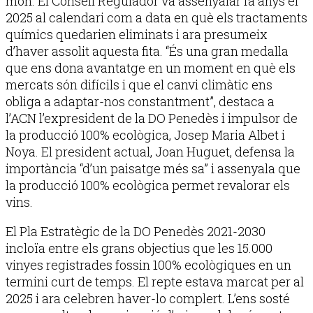
món. El Consell Regulador va assenyalar fa anys el
2025 al calendari com a data en què els tractaments
químics quedarien eliminats i ara presumeix
d’haver assolit aquesta fita. “És una gran medalla
que ens dona avantatge en un moment en què els
mercats són difícils i que el canvi climàtic ens
obliga a adaptar-nos constantment”, destaca a
l’ACN l’expresident de la DO Penedès i impulsor de
la producció 100% ecològica, Josep Maria Albet i
Noya. El president actual, Joan Huguet, defensa la
importància “d’un paisatge més sa” i assenyala que
la producció 100% ecològica permet revalorar els
vins.
El Pla Estratègic de la DO Penedès 2021-2030
incloïa entre els grans objectius que les 15.000
vinyes registrades fossin 100% ecològiques en un
termini curt de temps. El repte estava marcat per al
2025 i ara celebren haver-lo complert. L’ens sosté