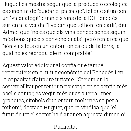
Huguet es mostra segur que la producció ecològica
és sinònim de “cuidar el paisatge”, fet que situa com
un “valor afegit” quan els vins de la DO Penedès
surten a la venda. “I volem que tothom en parli”, diu.
Admet que “no és que els vins penedesencs siguin
més bons que els convencionals”, però remarca que
“són vins fets en un entorn on es cuida la terra, la
qual no és reproduïble ni comprable”.
Aquest valor addicional confia que també
repercuteix en el futur econòmic del Penedès i en
la capacitat d’atraure turisme. “Creiem en la
sostenibilitat per tenir un paisatge on se sentin més
ocells cantar, es vegin més cucs a terra i més
granotes, símbols d’un entorn molt més sa per a
tothom”, destaca Huguet, que reivindica que “el
futur de tot el sector ha d’anar en aquesta direcció”.
Publicitat