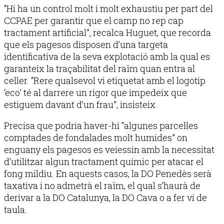
“Hi ha un control molt i molt exhaustiu per part del
CCPAE per garantir que el camp no rep cap
tractament artificial”, recalca Huguet, que recorda
que els pagesos disposen d’una targeta
identificativa de la seva explotació amb la qual es
garanteix la traçabilitat del raïm quan entra al
celler. “Rere qualsevol vi etiquetat amb el logotip
‘eco’ té al darrere un rigor que impedeix que
estiguem davant d’un frau”, insisteix.
Precisa que podria haver-hi “algunes parcel·les
comptades de fondalades molt humides” on
enguany els pagesos es veiessin amb la necessitat
d’utilitzar algun tractament químic per atacar el
fong míldiu. En aquests casos, la DO Penedès serà
taxativa i no admetrà el raïm, el qual s’haurà de
derivar a la DO Catalunya, la DO Cava o a fer vi de
taula.