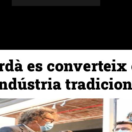
DONES
ALTRES SECCIONS
AGENDA
AGRICULT
rdà es converteix
indústria tradicio