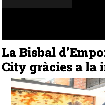
Dijous, 06 de agost del 2026
A FONS
OPINIONS
La Bisbal d’Empo
City gràcies a la 