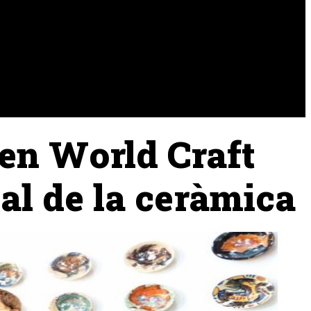
URA
RAMADERIA
PESCA
 en World Craft
nal de la ceràmica