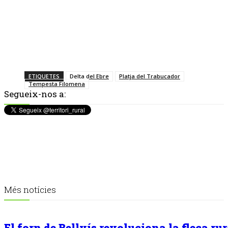
ETIQUETES
Delta del Ebre
Platja del Trabucador
Tempesta Filomena
Segueix-nos a:
Més notícies
El forn de Bellvís revoluciona la fleca rur