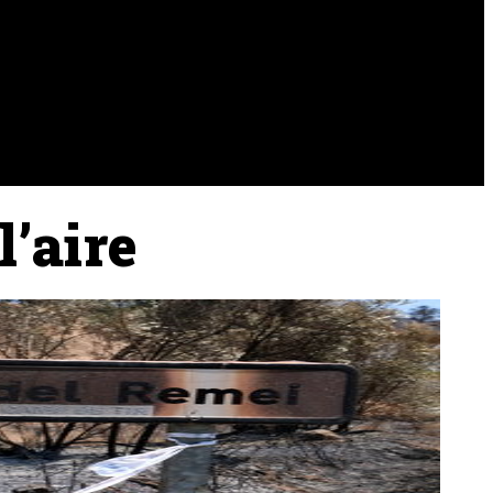
URA
RAMADERIA
PESCA
l’aire