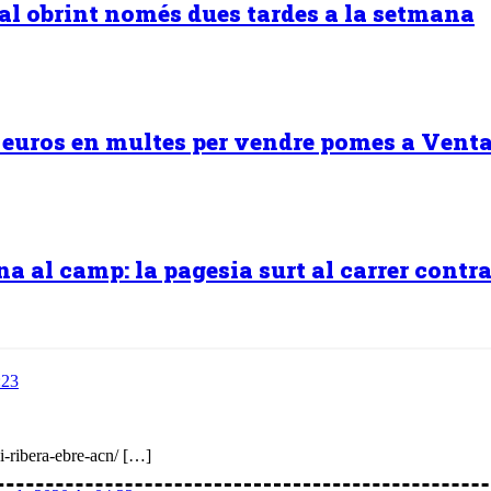
ural obrint només dues tardes a la setmana
0 euros en multes per vendre pomes a Venta
 al camp: la pagesia surt al carrer contra 
:23
i-ribera-ebre-acn/ […]