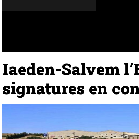
Dijous, 06 de agost del 2026
A FONS
OPINIONS
Iaeden-Salvem l’
signatures en con