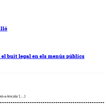
lló
el buit legal en els menús públics
om-a-lescala/ […]