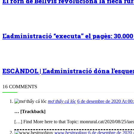
El forn de Bellvís revoluciona la fleca r
L’administració “executa” el pagès: 30.00
ESCÀNDOL | L’administració dóna l’esquena
16 COMMENTS
mơ thấy cá lóc
6 de desembre de 2020 At 00
… [Trackback]
[…] Find More here to that Topic: monrural.cat/2020/08/25/ia
www.bestroofguy
6 de desembre de 2020 