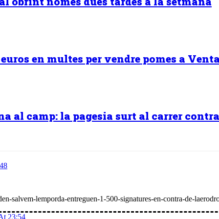
ural obrint només dues tardes a la setmana
0 euros en multes per vendre pomes a Venta
 al camp: la pagesia surt al carrer contra 
:48
eden-salvem-lemporda-entreguen-1-500-signatures-en-contra-de-laerodr
At 23:54