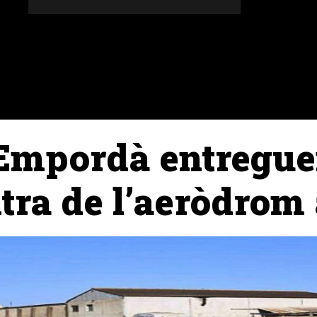
DONES
ALTRES SECCIONS
AGENDA
AGRICULT
Empordà entregue
tra de l’aeròdrom 