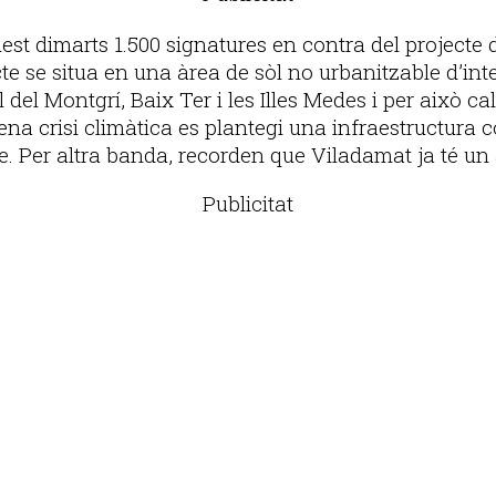
st dimarts 1.500 signatures en contra del projecte 
te se situa en una àrea de sòl no urbanitzable d’inter
el Montgrí, Baix Ter i les Illes Medes i per això cal 
ena crisi climàtica es plantegi una infraestructur
le. Per altra banda, recorden que Viladamat ja té u
Publicitat