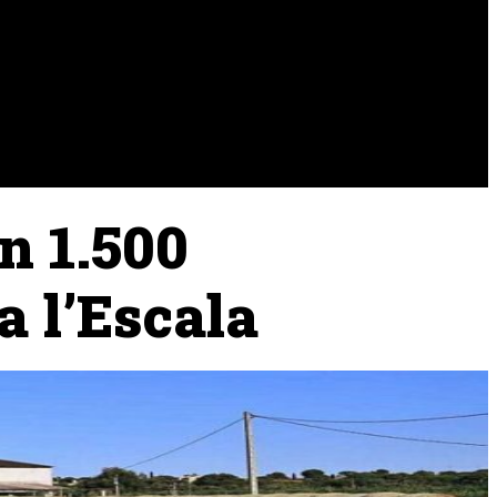
URA
RAMADERIA
PESCA
n 1.500
a l’Escala