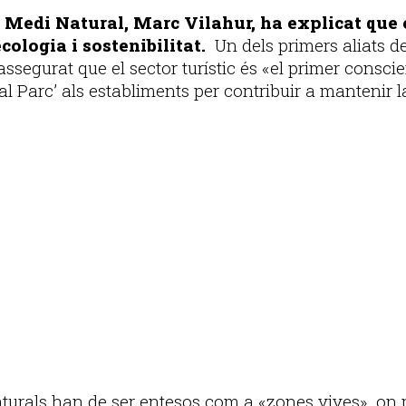
i Medi Natural, Marc Vilahur, ha explicat que 
cologia i sostenibilitat.
Un dels primers aliats d
ssegurat que el sector turístic és «el primer conscie
al Parc’ als establiments per contribuir a mantenir la
aturals han de ser entesos com a «zones vives», on 