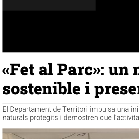
Dilluns, 10 de agost del 2026
A FONS
OPINIONS
«Fet al Parc»: un
sostenible i pres
El Departament de Territori impulsa una ini
naturals protegits i demostren que l’activit