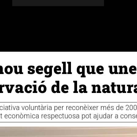
DONES
ALTRES SECCIONS
AGENDA
AGRICULT
 nou segell que un
ervació de la natu
ciativa voluntària per reconèixer més de 20
at econòmica respectuosa pot ajudar a conserv