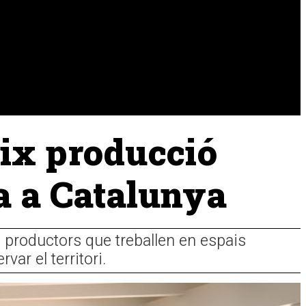
URA
RAMADERIA
PESCA
eix producció
ra a Catalunya
0 productors que treballen en espais
ar el territori.