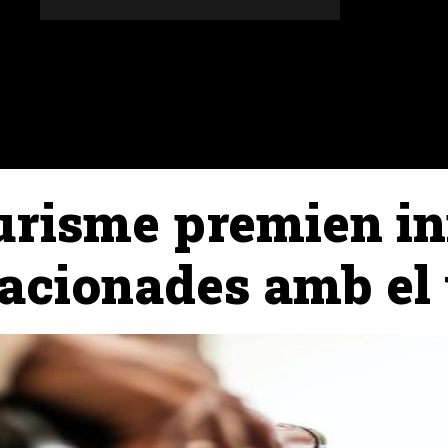
DONES
ALTRES SECCIONS
AGENDA
AGRICULT
urisme premien in
lacionades amb el 