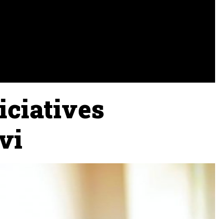
URA
RAMADERIA
PESCA
iciatives
vi