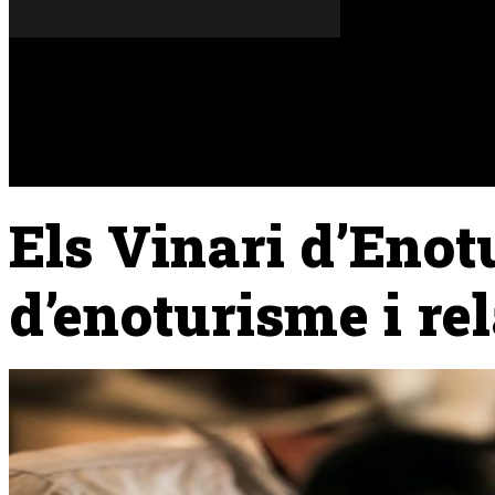
Dijous, 06 de agost del 2026
A FONS
OPINIONS
Els Vinari d’Enot
d’enoturisme i re