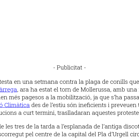
- Publicitat -
otesta en una setmana contra la plaga de conills qu
Tàrrega
, ara ha estat el torn de Mollerussa, amb una
més pagesos a la mobilització, ja que s’ha passat 
ó Climàtica
des de l’estiu són ineficients i preveuen
cions a curt termini, traslladaran aquestes protestes
 les tres de la tarda a l’esplanada de l’antiga disco
regut pel centre de la capital del Pla d’Urgell circu