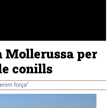
URA
RAMADERIA
PESCA
a Mollerussa per
e conills
tenim força"