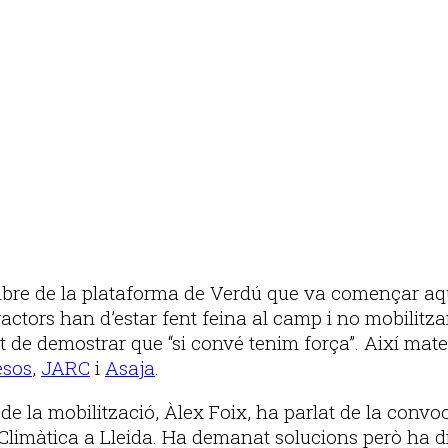
mbre de la plataforma de Verdú que va començar aqu
 tractors han d’estar fent feina al camp i no mobilitz
t de demostrar que “si convé tenim força”. Així mat
esos
,
JARC
i
Asaja
.
 la mobilització, Àlex Foix, ha parlat de la convoca
Climàtica a Lleida. Ha demanat solucions però ha 