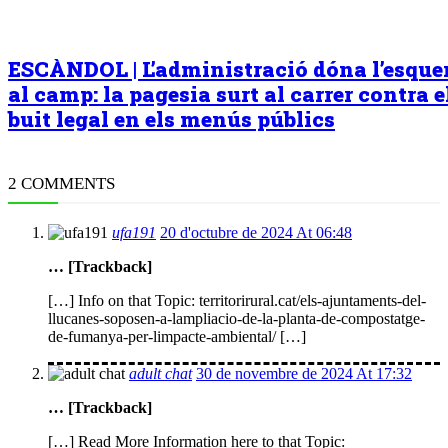
ESCÀNDOL | L’administració dóna l’esqu
al camp: la pagesia surt al carrer contra e
buit legal en els menús públics
2 COMMENTS
ufa191
20 d'octubre de 2024 At 06:48
… [Trackback]
[…] Info on that Topic: territorirural.cat/els-ajuntaments-del-
llucanes-soposen-a-lampliacio-de-la-planta-de-compostatge-
de-fumanya-per-limpacte-ambiental/ […]
adult chat
30 de novembre de 2024 At 17:32
… [Trackback]
[…] Read More Information here to that Topic: