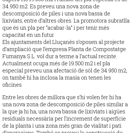
34.950 m2. Es preveu una nova zona de
descomposició de piles i una nova bassa de
lixiviats, entre d’altres obres. La promotora subratlla
que és un pla per “acabar-la” i per tenir més
capacitat en un futur.
Els ajuntaments del Lluçanès s’oposen al projecte
d’ampliació que l’empresa Planta de Compostatge
Fumanya S.L. vol dur a terme a l’actual recinte.
Actualment ocupa més de 19.500 m2 i el pla
especial preveu una afectació de sòl de 34.950 m2,
on també hi ha inclosa la masia on tenen les
oficines.
Entre les obres de millora que s’hi volen fer hi ha
una nova zona de descomposició de piles similar a
la que ja hi ha, una nova bassa de lixiviats i aigües
residuals necessària per l’increment de superfície
de la planta i una zona més gran de vialitat i pati
d’operacions. També es preveu la construcció de