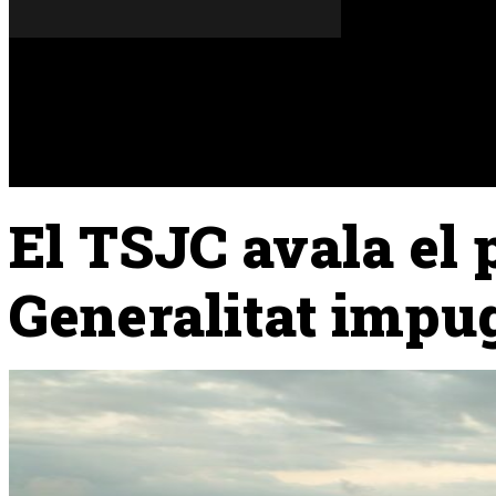
Dissabte, 08 de agost del 2026
A FONS
OPINIONS
El TSJC avala el p
Generalitat impug