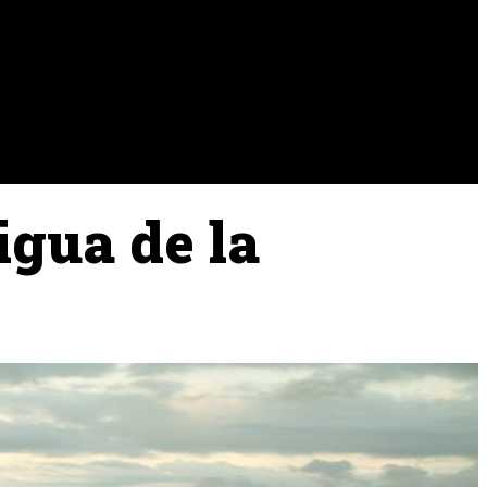
URA
RAMADERIA
PESCA
igua de la