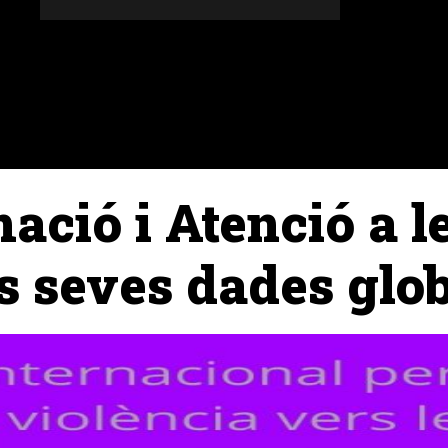
DONES
ALTRES SECCIONS
AGENDA
AGRICULT
mació i Atenció a 
es seves dades glo