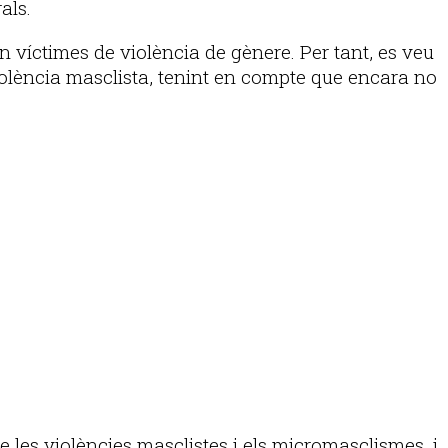
als.
en víctimes de violència de gènere. Per tant, es veu
iolència masclista, tenint en compte que encara no
re les violències masclistes i els micromasclismes, i