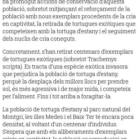
ha promogut accions de conservació d’aquesta
població, sobretot mitjançant el reforçament de la
població amb nous exemplars procedents de la cria
en captivitat, la retirada de tortugues exòtiques que
competeixen amb la tortuga d’estany i el seguiment
dels nuclis de cria coneguts.
Concretament, s’han retirat centenars d’exemplars
de tortugues exòtiques (sobretot Trachemys
scripta). Es tracta d’una espècie exòtica invasora
que perjudica la població de tortuga d’estany,
perquè la desplaça dels millors llocs per prendre
sol, és més agressiva i de major mida, i competeix
per l’aliment. Fins i tot arriba a foragitar-la.
La població de tortuga d’estany al parc natural del
Montgrí, les illes Medes i el Baix Ter té encara poca
densitat, al voltant d’un centenar d’individus.
S’espera que amb els alliberaments d’exemplars
criats en captivitat, la població es reprodueixi en