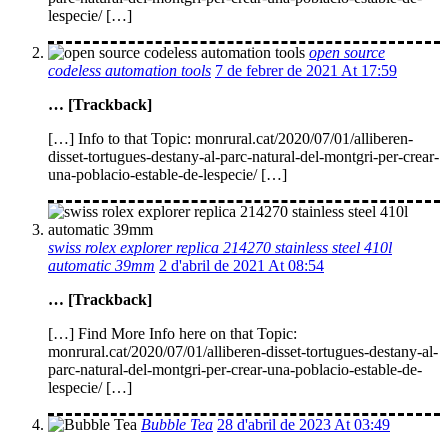
lespecie/ […]
open source
codeless automation tools
7 de febrer de 2021 At 17:59
… [Trackback]
[…] Info to that Topic: monrural.cat/2020/07/01/alliberen-
disset-tortugues-destany-al-parc-natural-del-montgri-per-crear-
una-poblacio-estable-de-lespecie/ […]
swiss rolex explorer replica 214270 stainless steel 410l
automatic 39mm
2 d'abril de 2021 At 08:54
… [Trackback]
[…] Find More Info here on that Topic:
monrural.cat/2020/07/01/alliberen-disset-tortugues-destany-al-
parc-natural-del-montgri-per-crear-una-poblacio-estable-de-
lespecie/ […]
Bubble Tea
28 d'abril de 2023 At 03:49