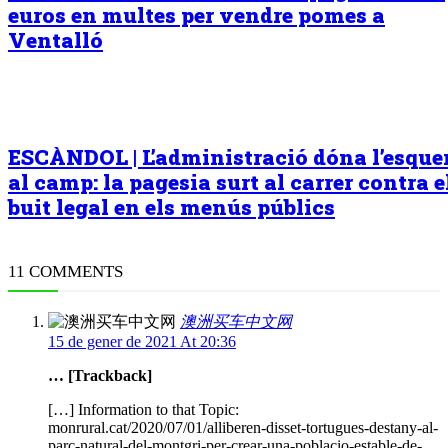
euros en multes per vendre pomes a
Ventalló
ESCÀNDOL | L’administració dóna l’esqu
al camp: la pagesia surt al carrer contra e
buit legal en els menús públics
11 COMMENTS
澳洲买车中文网
15 de gener de 2021 At 20:36
… [Trackback]
[…] Information to that Topic:
monrural.cat/2020/07/01/alliberen-disset-tortugues-destany-al-
parc-natural-del-montgri-per-crear-una-poblacio-estable-de-