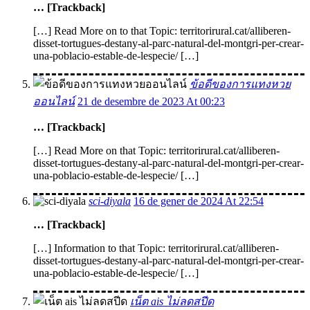
… [Trackback]
[…] Read More on to that Topic: territorirural.cat/alliberen-
disset-tortugues-destany-al-parc-natural-del-montgri-per-crear-
una-poblacio-estable-de-lespecie/ […]
ข้อดีของการแทงหวย
ออนไลน์
21 de desembre de 2023 At 00:23
… [Trackback]
[…] Read More on that Topic: territorirural.cat/alliberen-
disset-tortugues-destany-al-parc-natural-del-montgri-per-crear-
una-poblacio-estable-de-lespecie/ […]
sci-diyala
16 de gener de 2024 At 22:54
… [Trackback]
[…] Information to that Topic: territorirural.cat/alliberen-
disset-tortugues-destany-al-parc-natural-del-montgri-per-crear-
una-poblacio-estable-de-lespecie/ […]
เน็ต ais ไม่ลดสปีด