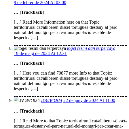
9 de febrer de 2024 At 03:00
… [Trackback]
[…] Read More Information here on that Topic:
territorirural.cat/alliberen-disset-tortugues-destany-al-parc-
natural-del-montgri-per-crear-una-poblacio-estable-de-
lespecie/ […]
togel resmi dan terpercaya
19 de maig de 2024 At 12:31
… [Trackback]
[…] Here you can find 70877 more Info to that Topic:
territorirural.cat/alliberen-disset-tortugues-destany-al-parc-
natural-del-montgri-per-crear-una-poblacio-estable-de-
lespecie/ […]
แทงหวย24
22 de juny de 2024 At 11:00
… [Trackback]
[…] Read More to that Topic: territorirural.cat/alliberen-disset-
tortugues-destany-al-parc-natural-del-montgri-per-crear-una-