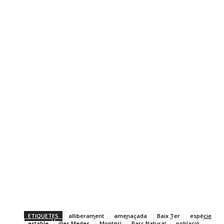
ETIQUETES
alliberament
amenaçada
Baix Ter
espècie
estable
illes Medes
Montgrí
Parc Natural
població