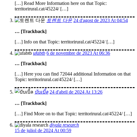
[…] Read More Information here on that Topic:
territorirural.cat/45224/ […]
토렌트 다운
24 d'agost de 2023 At 04:54
… [Trackback]
[…] Info on that Topic: territorirural.cat/45224/ […]
ufabtb
6 de novembre de 2023 At 06:36
… [Trackback]
[…] Here you can find 72044 additional Information on that
Topic: territorirural.cat/45224/ […]
บับเบิ้ล
24 d'abril de 2024 At 13:26
… [Trackback]
[…] Find More on to that Topic: territorirural.cat/45224/ […]
diyala research
15 de juliol de 2024 At 00:59