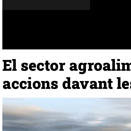
Divendres, 07 de agost del 2026
A FONS
OPINIONS
El sector agroali
accions davant le