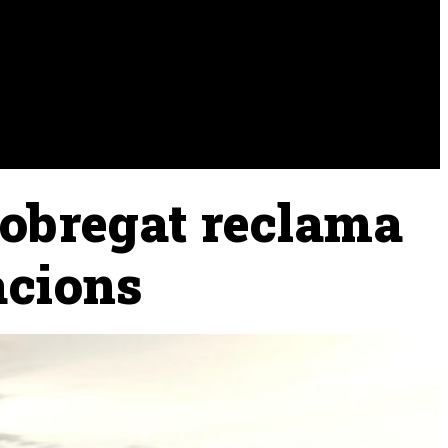
URA
RAMADERIA
PESCA
lobregat reclama
acions