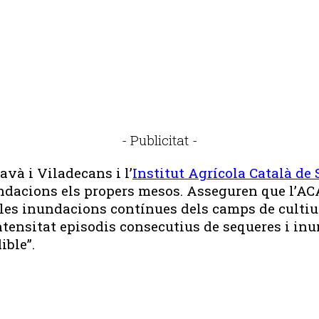
- Publicitat -
và i Viladecans i l’
Institut Agrícola Català de 
undacions els propers mesos. Asseguren que l’AC
r les inundacions contínues dels camps de culti
intensitat episodis consecutius de sequeres i in
ible”.
Publicitat