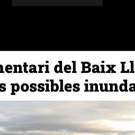
DONES
ALTRES SECCIONS
AGENDA
AGRICULT
mentari del Baix L
s possibles inund