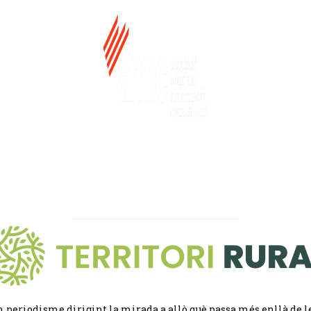
 periodisme dirigint la mirada a allò què passa més enllà de l