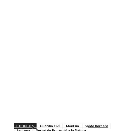
ETIQUETES
Guàrdia Civil
Montsia
Santa Barbara
Seprona
Servei de Protecció a la Natura