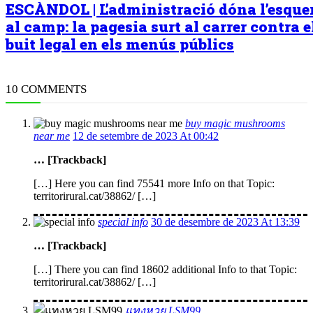
ESCÀNDOL | L’administració dóna l’esqu
al camp: la pagesia surt al carrer contra e
buit legal en els menús públics
10 COMMENTS
buy magic mushrooms
near me
12 de setembre de 2023 At 00:42
… [Trackback]
[…] Here you can find 75541 more Info on that Topic:
territorirural.cat/38862/ […]
special info
30 de desembre de 2023 At 13:39
… [Trackback]
[…] There you can find 18602 additional Info to that Topic:
territorirural.cat/38862/ […]
แทงหวย LSM99