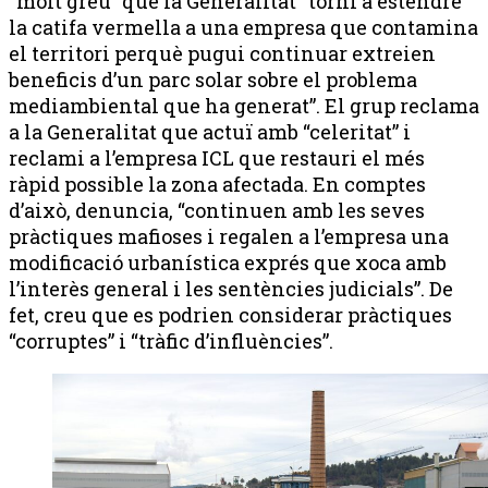
“molt greu” que la Generalitat “torni a estendre
la catifa vermella a una empresa que contamina
el territori perquè pugui continuar extreien
beneficis d’un parc solar sobre el problema
mediambiental que ha generat”. El grup reclama
a la Generalitat que actuï amb “celeritat” i
reclami a l’empresa ICL que restauri el més
ràpid possible la zona afectada. En comptes
d’això, denuncia, “continuen amb les seves
pràctiques mafioses i regalen a l’empresa una
modificació urbanística exprés que xoca amb
l’interès general i les sentències judicials”. De
fet, creu que es podrien considerar pràctiques
“corruptes” i “tràfic d’influències”.