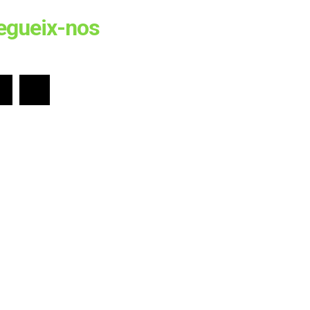
egueix-nos