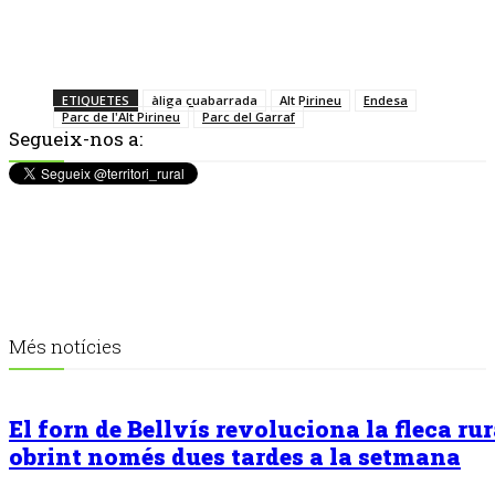
ETIQUETES
àliga cuabarrada
Alt Pirineu
Endesa
Parc de l'Alt Pirineu
Parc del Garraf
Segueix-nos a:
Més notícies
El forn de Bellvís revoluciona la fleca rur
obrint només dues tardes a la setmana