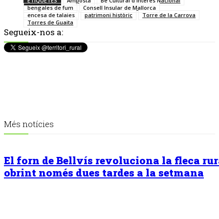
ETIQUETES
Amposta
Bé Cultural d'Interès Nacional
bengales de fum
Consell Insular de Mallorca
encesa de talaies
patrimoni històric
Torre de la Carrova
Torres de Guaita
Segueix-nos a:
Més notícies
El forn de Bellvís revoluciona la fleca rur
obrint només dues tardes a la setmana