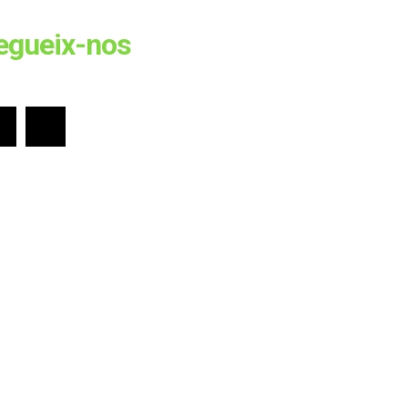
egueix-nos