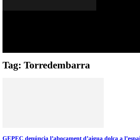
Divendres, 07 de agost del 2026
A FONS
OPINIONS
Tag: Torredembarra
GEPEC denúncia l’abocament d’aigua dolça a l’espai p