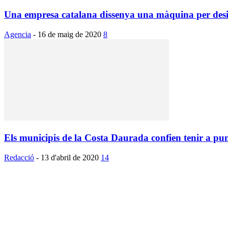
Una empresa catalana dissenya una màquina per desinf
Agencia
-
16 de maig de 2020
8
Els municipis de la Costa Daurada confien tenir a punt
Redacció
-
13 d'abril de 2020
14